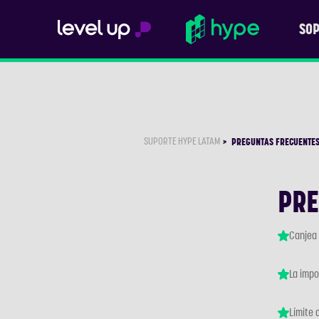
SOP
SUPORTE HYPE LATAM
PREGUNTAS FRECUENTE
PRE
Canjea 
La impo
Límite